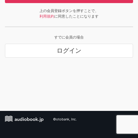
上の会員登録ボタンを押すことで、
利用規約
に同意したことになります
すでに会員の場合
ログイン
©otobank, Inc.