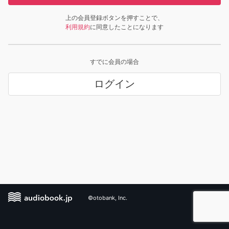
上の会員登録ボタンを押すことで、
利用規約
に同意したことになります
すでに会員の場合
ログイン
©otobank, Inc.