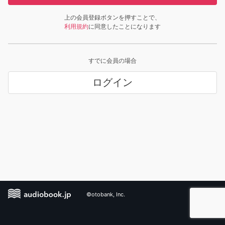
上の会員登録ボタンを押すことで、
利用規約
に同意したことになります
すでに会員の場合
ログイン
©otobank, Inc.