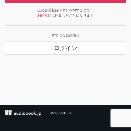
上の会員登録ボタンを押すことで、
利用規約
に同意したことになります
すでに会員の場合
ログイン
©otobank, Inc.