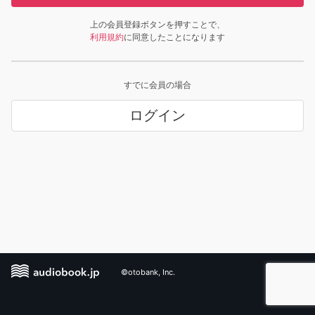
上の会員登録ボタンを押すことで、
利用規約
に同意したことになります
すでに会員の場合
ログイン
©otobank, Inc.