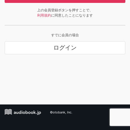
上の会員登録ボタンを押すことで、
利用規約
に同意したことになります
すでに会員の場合
ログイン
©otobank, Inc.