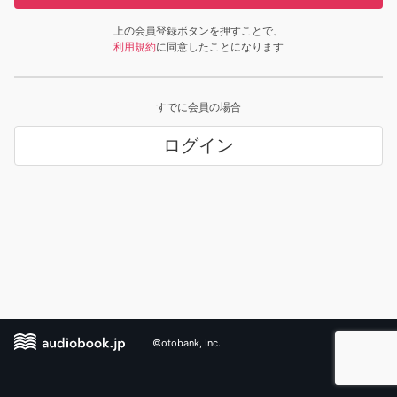
上の会員登録ボタンを押すことで、
利用規約
に同意したことになります
すでに会員の場合
ログイン
©otobank, Inc.