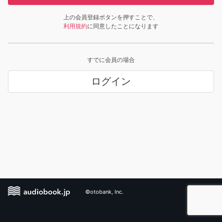
上の会員登録ボタンを押すことで、
利用規約
に同意したことになります
すでに会員の場合
ログイン
©otobank, Inc.