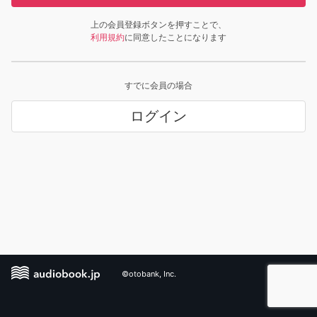
上の会員登録ボタンを押すことで、
利用規約
に同意したことになります
すでに会員の場合
ログイン
©otobank, Inc.