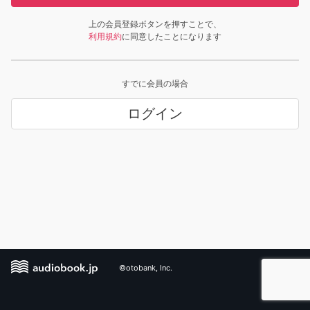
上の会員登録ボタンを押すことで、
利用規約
に同意したことになります
すでに会員の場合
ログイン
©otobank, Inc.