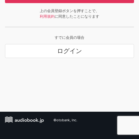
上の会員登録ボタンを押すことで、
利用規約
に同意したことになります
すでに会員の場合
ログイン
©otobank, Inc.