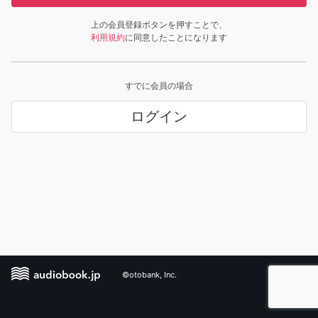
上の会員登録ボタンを押すことで、
利用規約
に同意したことになります
すでに会員の場合
ログイン
©otobank, Inc.