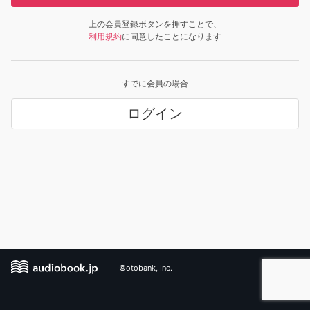
上の会員登録ボタンを押すことで、
利用規約
に同意したことになります
すでに会員の場合
ログイン
©otobank, Inc.