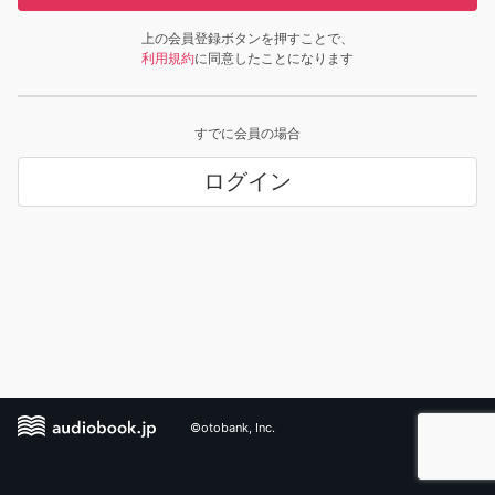
上の会員登録ボタンを押すことで、
利用規約
に同意したことになります
すでに会員の場合
ログイン
©otobank, Inc.