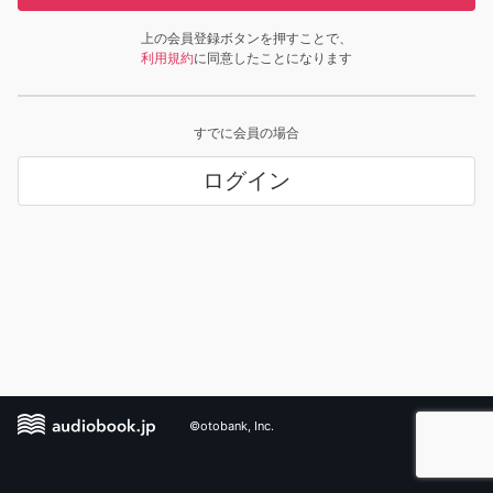
上の会員登録ボタンを押すことで、
利用規約
に同意したことになります
すでに会員の場合
ログイン
©otobank, Inc.