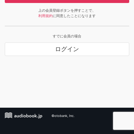
上の会員登録ボタンを押すことで、
利用規約
に同意したことになります
すでに会員の場合
ログイン
©otobank, Inc.