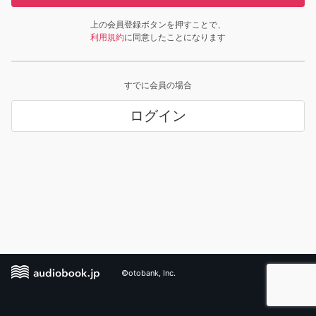
上の会員登録ボタンを押すことで、
利用規約
に同意したことになります
すでに会員の場合
ログイン
©otobank, Inc.