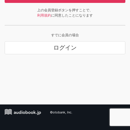
上の会員登録ボタンを押すことで、
利用規約
に同意したことになります
すでに会員の場合
ログイン
©otobank, Inc.