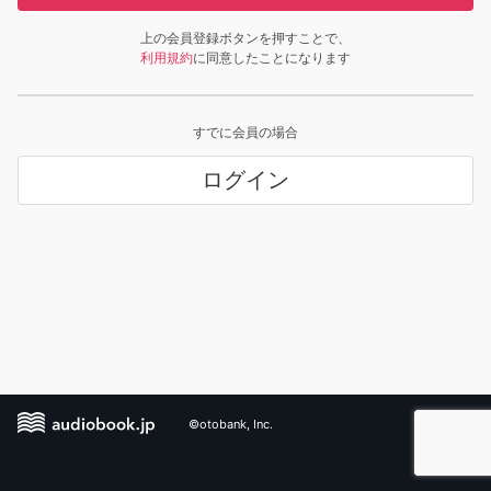
上の会員登録ボタンを押すことで、
利用規約
に同意したことになります
すでに会員の場合
ログイン
©otobank, Inc.