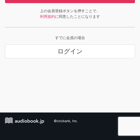
上の会員登録ボタンを押すことで、
利用規約
に同意したことになります
すでに会員の場合
ログイン
©otobank, Inc.