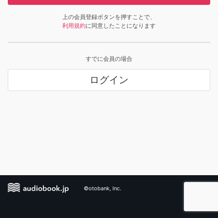
上の会員登録ボタンを押すことで、
利用規約
に同意したことになります
すでに会員の場合
ログイン
©otobank, Inc.