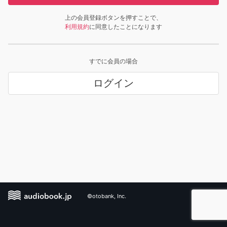
上の会員登録ボタンを押すことで、
利用規約
に同意したことになります
すでに会員の場合
ログイン
©otobank, Inc.