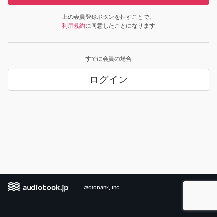
上の会員登録ボタンを押すことで、
利用規約
に同意したことになります
すでに会員の場合
ログイン
©otobank, Inc.