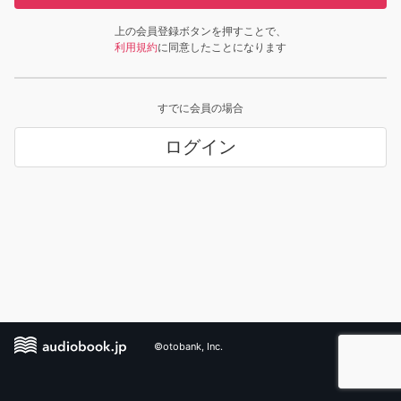
上の会員登録ボタンを押すことで、
利用規約
に同意したことになります
すでに会員の場合
ログイン
©otobank, Inc.