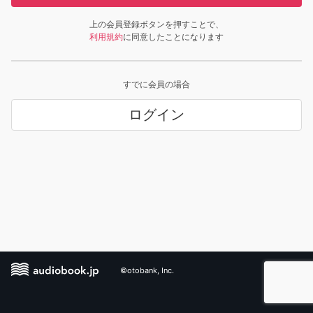
上の会員登録ボタンを押すことで、
利用規約
に同意したことになります
すでに会員の場合
ログイン
©otobank, Inc.