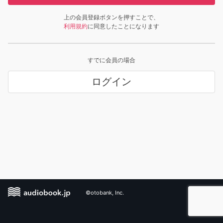
上の会員登録ボタンを押すことで、
利用規約
に同意したことになります
すでに会員の場合
ログイン
©otobank, Inc.