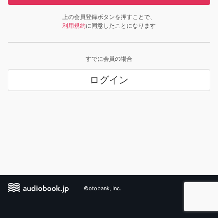
上の会員登録ボタンを押すことで、
利用規約
に同意したことになります
すでに会員の場合
ログイン
©otobank, Inc.