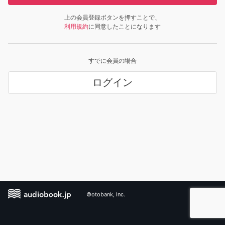
上の会員登録ボタンを押すことで、
利用規約
に同意したことになります
すでに会員の場合
ログイン
©otobank, Inc.