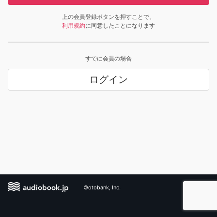
上の会員登録ボタンを押すことで、
利用規約
に同意したことになります
すでに会員の場合
ログイン
©otobank, Inc.