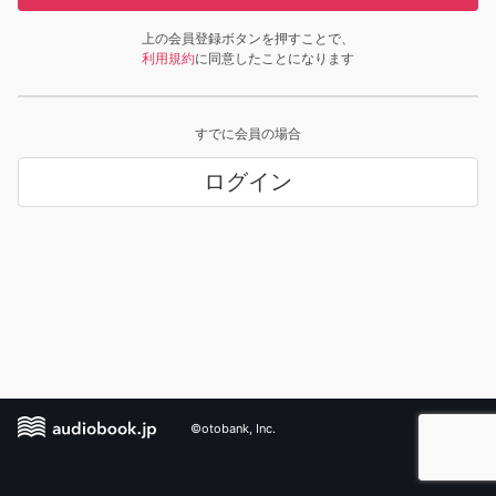
上の会員登録ボタンを押すことで、
利用規約
に同意したことになります
すでに会員の場合
ログイン
©otobank, Inc.