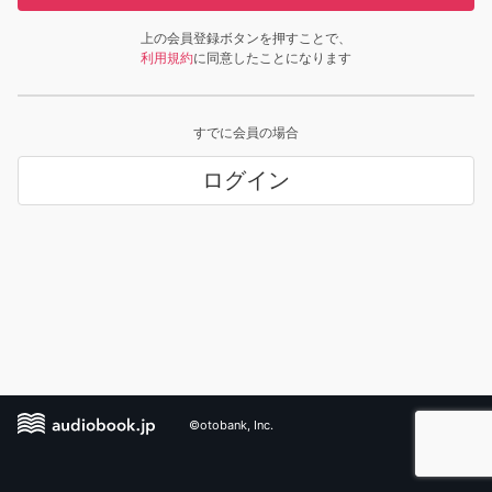
上の会員登録ボタンを押すことで、
利用規約
に同意したことになります
すでに会員の場合
ログイン
©otobank, Inc.