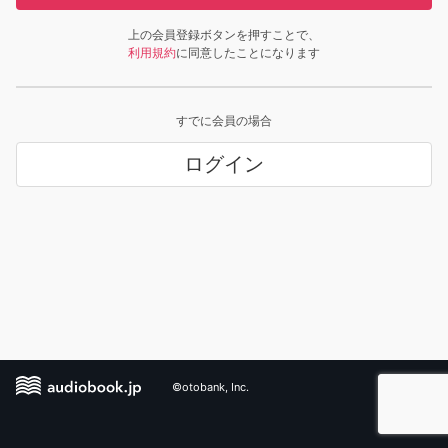
上の会員登録ボタンを押すことで、
利用規約
に同意したことになります
すでに会員の場合
ログイン
©otobank, Inc.