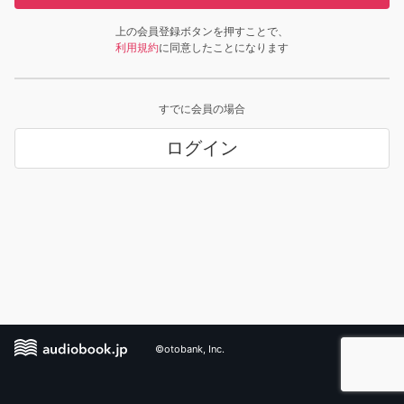
上の会員登録ボタンを押すことで、
利用規約
に同意したことになります
すでに会員の場合
ログイン
©otobank, Inc.