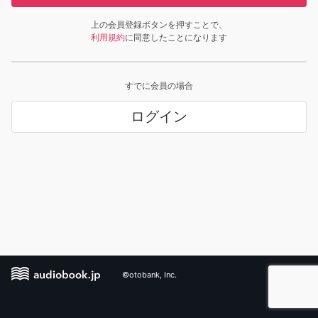
上の会員登録ボタンを押すことで、
利用規約
に同意したことになります
すでに会員の場合
ログイン
©otobank, Inc.