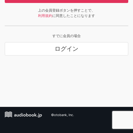
上の会員登録ボタンを押すことで、
利用規約
に同意したことになります
すでに会員の場合
ログイン
©otobank, Inc.