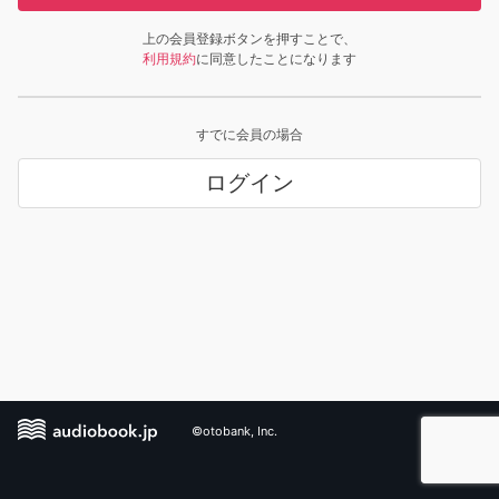
上の会員登録ボタンを押すことで、
利用規約
に同意したことになります
すでに会員の場合
ログイン
©otobank, Inc.