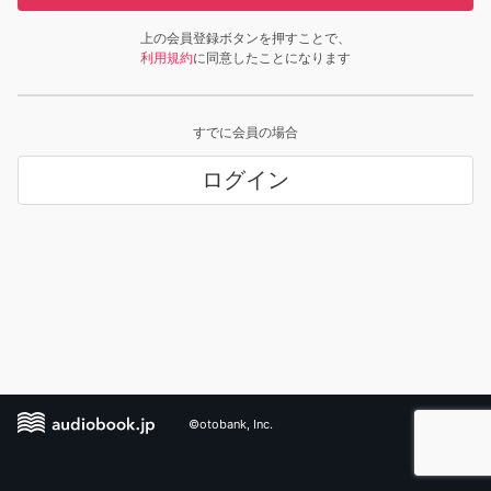
上の会員登録ボタンを押すことで、
利用規約
に同意したことになります
すでに会員の場合
ログイン
©otobank, Inc.