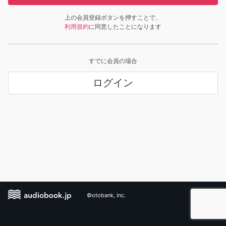
上の会員登録ボタンを押すことで、
利用規約
に同意したことになります
すでに会員の場合
ログイン
©otobank, Inc.