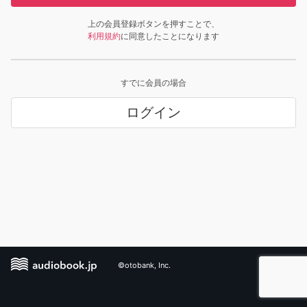
上の会員登録ボタンを押すことで、
利用規約
に同意したことになります
すでに会員の場合
ログイン
©otobank, Inc.