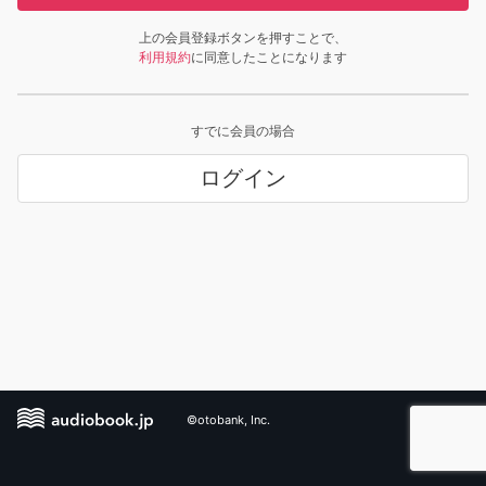
上の会員登録ボタンを押すことで、
利用規約
に同意したことになります
すでに会員の場合
ログイン
©otobank, Inc.