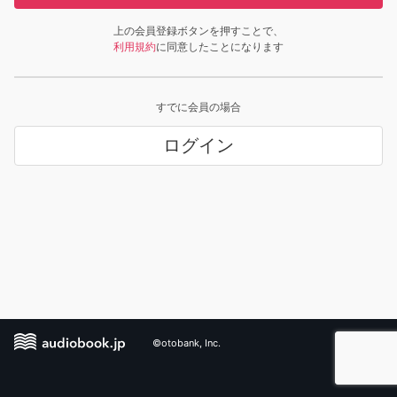
上の会員登録ボタンを押すことで、
利用規約
に同意したことになります
すでに会員の場合
ログイン
©otobank, Inc.