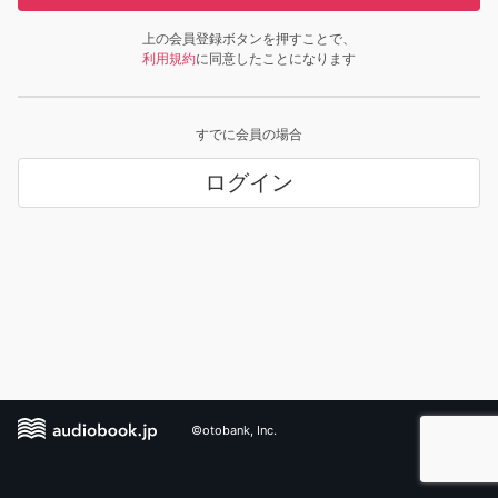
上の会員登録ボタンを押すことで、
利用規約
に同意したことになります
すでに会員の場合
ログイン
©otobank, Inc.