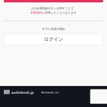
上の会員登録ボタンを押すことで、
利用規約
に同意したことになります
すでに会員の場合
ログイン
©otobank, Inc.