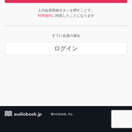
上の会員登録ボタンを押すことで、
利用規約
に同意したことになります
すでに会員の場合
ログイン
©otobank, Inc.