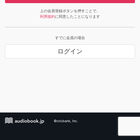
上の会員登録ボタンを押すことで、
利用規約
に同意したことになります
すでに会員の場合
ログイン
©otobank, Inc.