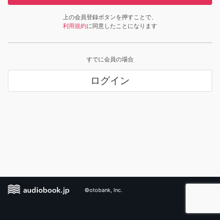
上の会員登録ボタンを押すことで、
利用規約
に同意したことになります
すでに会員の場合
ログイン
©otobank, Inc.