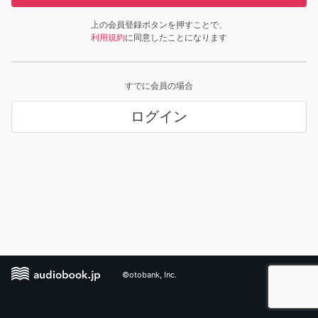
上の会員登録ボタンを押すことで、
利用規約
に同意したことになります
すでに会員の場合
ログイン
©otobank, Inc.