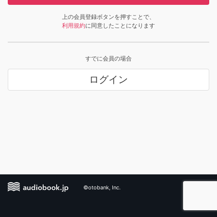
上の会員登録ボタンを押すことで、
利用規約
に同意したことになります
すでに会員の場合
ログイン
©otobank, Inc.