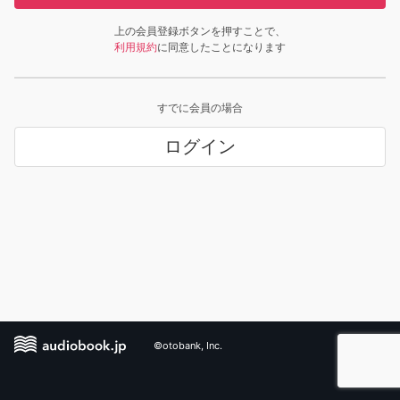
上の会員登録ボタンを押すことで、
利用規約
に同意したことになります
すでに会員の場合
ログイン
©otobank, Inc.