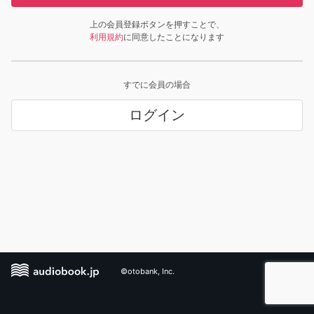
上の会員登録ボタンを押すことで、
利用規約
に同意したことになります
すでに会員の場合
ログイン
©otobank, Inc.